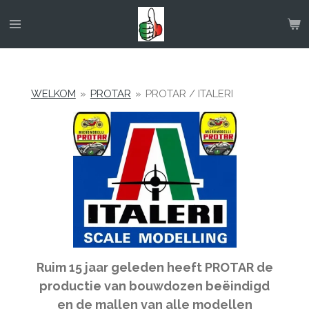
Ga
direct
naar
de
hoofdinhoud
WELKOM
»
PROTAR
»
PROTAR / ITALERI
Ruim 15 jaar geleden heeft PROTAR de
productie van bouwdozen beëindigd
en de mallen van alle modellen