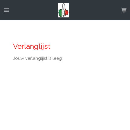
Ga
direct
naar
de
hoofdinhoud
Verlanglijst
Jouw verlanglijst is leeg.