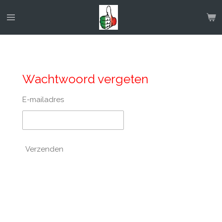
Ga
direct
naar
de
hoofdinhoud
Wachtwoord vergeten
E-mailadres
Verzenden