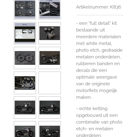
Artikelnummer:
K836
- een "full detail" kit
bestaande uit
meerdere materialen
met white metal,
photo etch, gedraaide
metalen onderdelen,
rubberen banden en
decals die een
optimale weergave
van de originele
motorfiets mogelijk
maken.
- echte ketting
opgebouwd uit een
combinatie van photo
etch- en metalen
onderdelen.