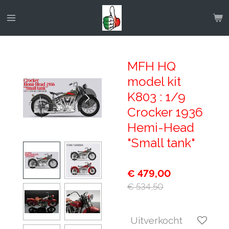
Ga
direct
naar
de
hoofdinhoud
MFH HQ
model kit
K803 : 1/9
Crocker 1936
Hemi-Head
"Small tank"
€ 479,00
€ 534,50
Uitverkocht