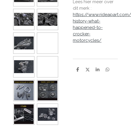
Lees hier meer over
dit merk :
https://www.rideapart.com
history-what-
happened-to-
crocker-
motorcycles/
D
D
S
D
e
e
h
e
l
e
a
l
e
l
r
e
n
e
n