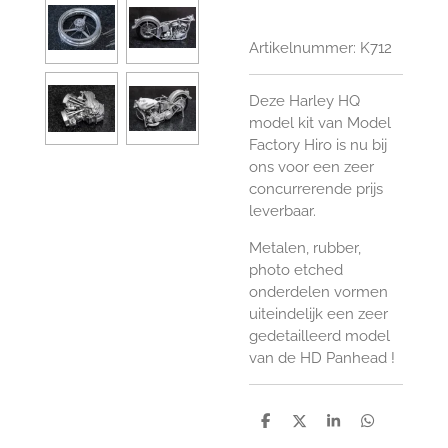
Artikelnummer:
K712
Deze Harley HQ
model kit van Model
Factory Hiro is nu bij
ons voor een zeer
concurrerende prijs
leverbaar.
Metalen, rubber,
photo etched
onderdelen vormen
uiteindelijk een zeer
gedetailleerd model
van de HD Panhead !
D
D
S
D
e
e
h
e